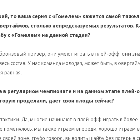
ерий, то ваша серия с «Гомелем» кажется самой тяжел
овертаймов, столько непредсказуемых результатов. К
бу с «Гомелем» на данной стадии?
бронзовый призер, они умеют играть в плей-офф, они зна
есь состав. У нас команда молодая, может быть, в овертай
я равная.
ла в регулярном чемпионате и на данном этапе плей-
которую проделали, дает свои плоды сейчас?
 тактики. Да, многие начинают в плей-офф играть в более
е поменялось, мы также играем впереди, хорошо играем в
 своей зоне, грубо говоря, выводить шайбу без потерь в 