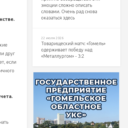
эмоции сложно описать
словами. Очень рад снова
оказаться здесь
нстве.
22 июля 2026
Товарищеский матч: «Гомель»
акие
одерживает победу над
ли друг
«Металлургом» - 3:2
ет, если
личного
счета.
чать