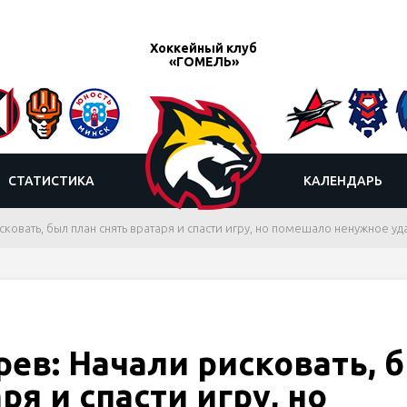
Хоккейный клуб
«ГОМЕЛЬ»
СТАТИСТИКА
КАЛЕНДАРЬ
ковать, был план снять вратаря и спасти игру, но помешало ненужное у
ев: Начали рисковать, 
ря и спасти игру, но