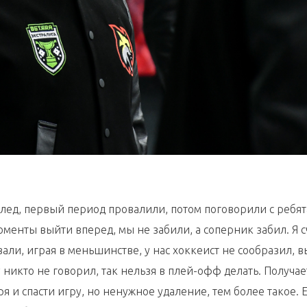
лед, первый период провалили, потом поговорили с ребят
оменты выйти вперед, мы не забили, а соперник забил. Я с
овали, играя в меньшинстве, у нас хоккеист не сообразил, 
никто не говорил, так нельзя в плей-офф делать. Получает
ря и спасти игру, но ненужное удаление, тем более такое. 