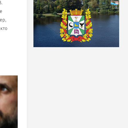
3.
е
ер,
 кто