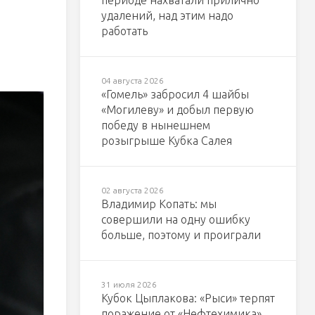
периоде нахватали прилично
удалений, над этим надо
работать
04 августа 2026
«Гомель» забросил 4 шайбы
«Могилеву» и добыл первую
победу в нынешнем
розыгрыше Кубка Салея
02 августа 2026
Владимир Копать: мы
совершили на одну ошибку
больше, поэтому и проиграли
31 июля 2026
Кубок Цыплакова: «Рыси» терпят
поражение от «Нефтехимика»