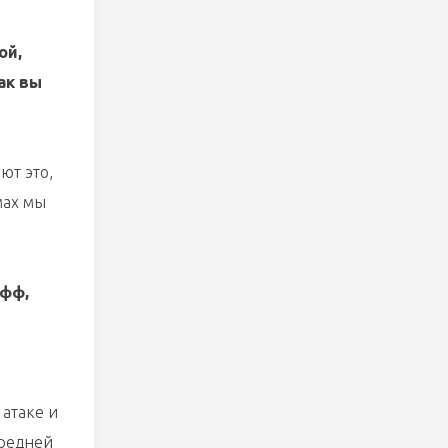
ой,
ак вы
ют это,
мах мы
офф,
 атаке и
средней