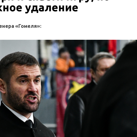
ное удаление
енера «Гомеля»: