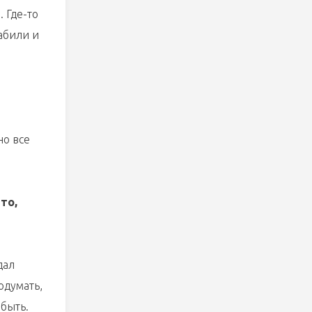
 Где-то
абили и
но все
то,
дал
одумать,
 быть.