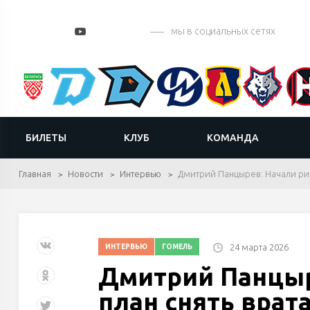
мы в социальных сетях
БИЛЕТЫ
КЛУБ
КОМАНДА
Главная
Новости
Интервью
Дмитрий Панцырев: Начали рис
24 марта 2026
ИНТЕРВЬЮ
ГОМЕЛЬ
Дмитрий Панцыр
план снять врата