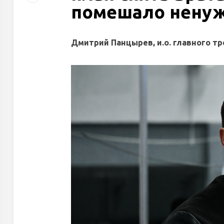
помешало ненуж
Дмитрий Панцырев, и.о. главного тр