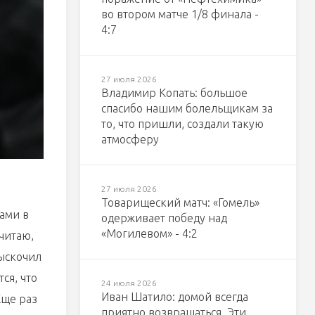
во втором матче 1/8 финала -
4:7
27 июля 2026
Владимир Копать: большое
спасибо нашим болельщикам за
то, что пришли, создали такую
атмосферу
27 июля 2026
Товарищеский матч: «Гомель»
ами в
одерживает победу над
«Могилевом» - 4:2
читаю,
выскочил
ся, что
24 июля 2026
Иван Шатило: домой всегда
Еще раз
приятно возвращаться. Эти