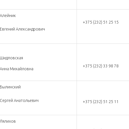
Алейник
+375 (232) 51 25 15
Евгений Александрович
Шидловская
+375 (232) 33 98 78
Анна Михайловна
Былинский
Сергей Анатольевич
+375 (232) 51 25 11
Лялихов