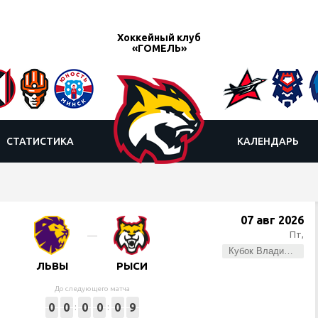
Хоккейный клуб
«ГОМЕЛЬ»
СТАТИСТИКА
КАЛЕНДАРЬ
07 авг 2026
Пт,
Кубок Владимира Цыплакова
ЛЬВЫ
РЫСИ
До следующего матча
0
0
0
0
0
9