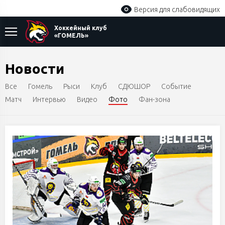
Версия для слабовидящих
Хоккейный клуб
«ГОМЕЛЬ»
Новости
Все
Гомель
Рыси
Клуб
СДЮШОР
Событие
Матч
Интервью
Видео
Фото
Фан-зона